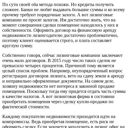
По сути своей оба метода похожи. Но кредиты получить
сложнее. Банки не любят выдавать большие суммы и ко всему
прочему требуют порядочные залоги. А вот лизинговые
компании не просят залогов. Им достаточно знать, что на
момент совершения сделки помещение находилось у них в
собственности. Оформить договор на финансовую аренду
недвижимости лизингодателю достаточно проблематично,
поэтому клиент оценивается строго, и плата составляет
круглую сумму.
Собственно говоря, сейчас лизинговые компании заключают
очень мало договоров. В 2015 году число таких сделок не
превысило четырех процентов. Причиной тому является
целый список проблем. Например, неупорядоченный вопрос
регистрации договоров лизинга, вето на сдачу земли в аренду
и неправильно оформленные документы. На самом деле,
хозяину недвижимости нет интереса в законной продаже
помещения. Поскольку тогда ему придется отдать часть суммы
в качестве налогов. А вот лизинговая фирма в состоянии
приобретать помещения через сделку купли-продажи по
фактической стоимости.
Каждому покупателю недвижимости приходится идти на
компромиссы. Ведь приобретая помещение, есть риск не
оформить сделку. Если захочется заполучить в лизинг офис на