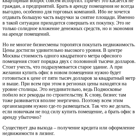
квартирный вопрос совсем испортил. Причет это касается не
граждан, а предприятий. Брать в аренду помещения не всегда
выгодно, особенно для торговых компаний. Ибо не хочется
отдавать большую часть выручки за снятие площади. Именно
в такой ситуации приходится совершать их покупку. Это не
только солидное вложение денежных средств, но и экономия
на аренде помещений.
Но не многие бизнесмены торопятся покупать недвижимость.
Цены достигли удивительно высокого уровня. В центре
Москвы стоимость одного квадратного метра офисного
помещения стоит порядка двух с половиной тысячи долларов.
Стоит учесть, что подразумевается старое здание. А при
желании купить офис в новом помещении нужно будет
готовиться к цене от пяти тысяч долларов за квадратный метр
и выше. При всем при этом в регионах цены находятся на
уровне столицы. Это неудивительно, ведь Подмосковье
побило все рекорды по строительству. К слову, бизнес там
тоже развивается вполне энергично. Поэтому всем этим
организациям нужно где-то размещаться. Так что же делать,
если новичкам не под силу купить помещение, а брать офис в
аренду убыточно?
Существует два выхода – получение кредита или оформление
недвижимости в лизинг.