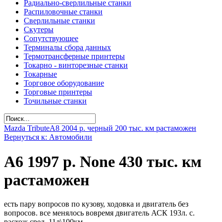
Радиально-сверлильные станки
Распиловочные станки
Сверлильные станки
Скутеры
Сопутствующее
Терминалы сбора данных
Термотрансферные принтеры
Токарно - винторезные станки
Токарные
Торговое оборудование
Торговые принтеры
Точильные станки
Mazda Tribute
A8 2004 р. черный 200 тыс. км растаможен
Вернуться к: Автомобили
A6 1997 р. None 430 тыс. км
растаможен
есть пару вопросов по кузову, ходовка и двигатель без
вопросов. все менялось вовремя двигатель АСК 193л. с.
расхож сред. 11л\100км