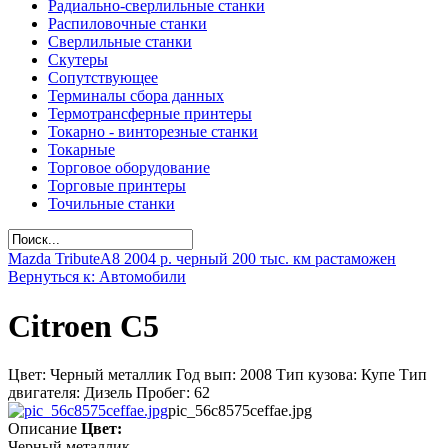
Радиально-сверлильные станки
Распиловочные станки
Сверлильные станки
Скутеры
Сопутствующее
Терминалы сбора данных
Термотрансферные принтеры
Токарно - винторезные станки
Токарные
Торговое оборудование
Торговые принтеры
Точильные станки
Mazda Tribute
A8 2004 р. черный 200 тыс. км растаможен
Вернуться к: Автомобили
Citroen C5
Цвет: Черный металлик Год вып: 2008 Тип кузова: Купе Тип
двигателя: Дизель Пробег: 62
pic_56c8575ceffae.jpg
Описание
Цвет:
Черный металлик