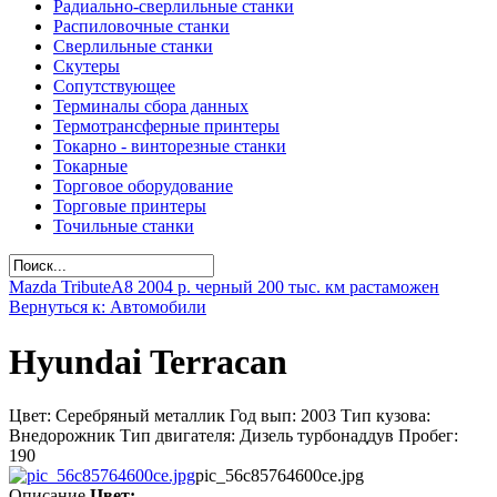
Радиально-сверлильные станки
Распиловочные станки
Сверлильные станки
Скутеры
Сопутствующее
Терминалы сбора данных
Термотрансферные принтеры
Токарно - винторезные станки
Токарные
Торговое оборудование
Торговые принтеры
Точильные станки
Mazda Tribute
A8 2004 р. черный 200 тыс. км растаможен
Вернуться к: Автомобили
Hyundai Terracan
Цвет: Серебряный металлик Год вып: 2003 Тип кузова:
Внедорожник Тип двигателя: Дизель турбонаддув Пробег:
190
pic_56c85764600ce.jpg
Описание
Цвет: