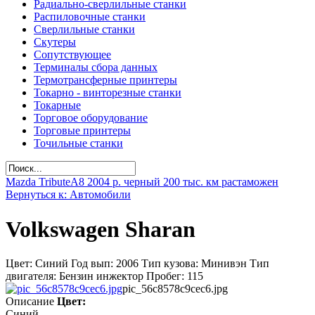
Радиально-сверлильные станки
Распиловочные станки
Сверлильные станки
Скутеры
Сопутствующее
Терминалы сбора данных
Термотрансферные принтеры
Токарно - винторезные станки
Токарные
Торговое оборудование
Торговые принтеры
Точильные станки
Mazda Tribute
A8 2004 р. черный 200 тыс. км растаможен
Вернуться к: Автомобили
Volkswagen Sharan
Цвет: Синий Год вып: 2006 Тип кузова: Минивэн Тип
двигателя: Бензин инжектор Пробег: 115
pic_56c8578c9cec6.jpg
Описание
Цвет:
Синий