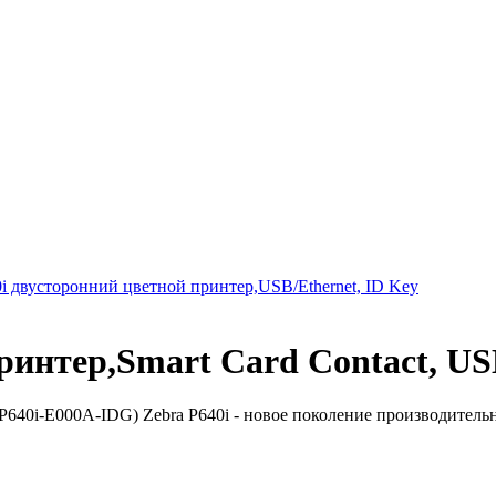
i двусторонний цветной принтер,USB/Ethernet, ID Key
ринтер,Smart Card Contact, U
P640i-E000A-IDG) Zebra P640i - новое поколение производительн