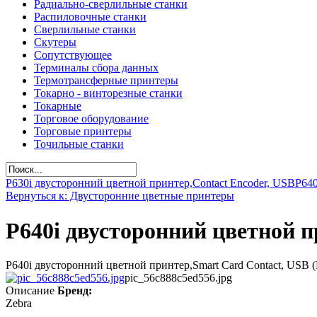
Радиально-сверлильные станки
Распиловочные станки
Сверлильные станки
Скутеры
Сопутствующее
Терминалы сбора данных
Термотрансферные принтеры
Токарно - винторезные станки
Токарные
Торговое оборудование
Торговые принтеры
Точильные станки
P630i двусторонний цветной принтер,Contact Encoder, USB
P640
Вернуться к: Двусторонние цветные принтеры
P640i двусторонний цветной п
P640i двусторонний цветной принтер,Smart Card Contact, USB (
pic_56c888c5ed556.jpg
Описание
Бренд:
Zebra