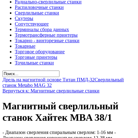
Радиально-сверлильные станки
Распиловочные станки
Сверлильные станки
Скутеры
Сопутствующее
Терминалы сбора данных
Термотрансферные принтеры
Токарно - винторезные станки
Токарные
Торговое оборудование
Торговые принтеры
Точильные станки
Дрель на магнитной основе Титан ПМД-32
Сверлильный
станок Metabo MAG 32
Вернуться к: Магнитные сверлильные станки
Магнитный сверлильный
станок Хайтек MBA 38/1
- Диапазон сверления спиральным сверлом: 1-16 мм -
Диапазон сверления корончатым сверлом: 12-38 мм -