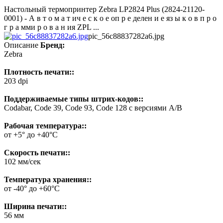
Настольный термопринтер Zebra LP2824 Plus (2824-21120-
0001) - А в т о м а т ич е с к о е оп р е делен и е яз ы к о в п р о
г р а мми р о в а н ия ZPL ...
pic_56c88837282a6.jpg
Описание
Бренд:
Zebra
Плотность печати::
203 dpi
Поддерживаемые типы штрих-кодов::
Codabar, Code 39, Code 93, Code 128 с версиями А/В
Рабочая температура::
от +5° до +40°C
Скорость печати::
102 мм/сек
Температура хранения::
от -40° до +60°С
Ширина печати::
56 мм