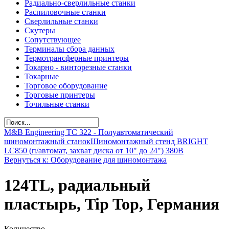
Радиально-сверлильные станки
Распиловочные станки
Сверлильные станки
Скутеры
Сопутствующее
Терминалы сбора данных
Термотрансферные принтеры
Токарно - винторезные станки
Токарные
Торговое оборудование
Торговые принтеры
Точильные станки
M&B Engineering TС 322 - Полуавтоматический
шиномонтажный станок
Шиномонтажный стенд BRIGHT
LC850 (п/автомат, захват диска от 10" до 24") 380В
Вернуться к: Оборудование для шиномонтажа
124TL, радиальный
пластырь, Tip Top, Германия
Количество