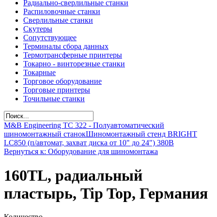
Радиально-сверлильные станки
Распиловочные станки
Сверлильные станки
Скутеры
Сопутствующее
Терминалы сбора данных
Термотрансферные принтеры
Токарно - винторезные станки
Токарные
Торговое оборудование
Торговые принтеры
Точильные станки
M&B Engineering TС 322 - Полуавтоматический
шиномонтажный станок
Шиномонтажный стенд BRIGHT
LC850 (п/автомат, захват диска от 10" до 24") 380В
Вернуться к: Оборудование для шиномонтажа
160TL, радиальный
пластырь, Tip Top, Германия
Количество