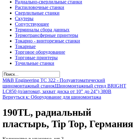
Радиально-сверлильные станки
Распиловочные станки
Сверлильные станки
Скутеры
Сопутствующее
Терминалы сбора данных
Термотрансферные принтеры
Токарно - винторезные станки
Токарные
Торговое оборудование
Торговые принтеры
Точильные станки
M&B Engineering TС 322 - Полуавтоматический
шиномонтажный станок
Шиномонтажный стенд BRIGHT
LC850 (п/автомат, захват диска от 10" до 24") 380В
Вернуться к: Оборудование для шиномонтажа
190TL, радиальный
пластырь, Tip Top, Германия
Количество в упаковке, шт 3