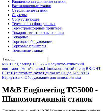
Радиально-сверлильные станки
Распиловочные станки
Сверлильные станки
Скутеры
Сопутствующее
Терминалы сбора данных
Термотрансферные принтеры
Токарно - винторезные станки
Токарные
Торговое оборудование
Торговые принтеры
Точильные станки
M&B Engineering TС 322 - Полуавтоматический
шиномонтажный станок
Шиномонтажный стенд BRIGHT
LC850 (п/автомат, захват диска от 10" до 24") 380В
Вернуться к: Оборудование для шиномонтажа
M&B Engineering TС5000 -
Шиномонтажный станок
Диаметр диска, дюйм 10-30 Максимальная ширина обода,