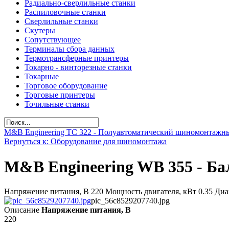
Радиально-сверлильные станки
Распиловочные станки
Сверлильные станки
Скутеры
Сопутствующее
Терминалы сбора данных
Термотрансферные принтеры
Токарно - винторезные станки
Токарные
Торговое оборудование
Торговые принтеры
Точильные станки
M&B Engineering TС 322 - Полуавтоматический шиномонтажн
Вернуться к: Оборудование для шиномонтажа
M&B Engineering WB 355 - Ба
Напряжение питания, В 220 Мощность двигателя, кВт 0.35 Диа
pic_56c8529207740.jpg
Описание
Напряжение питания, В
220