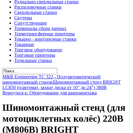
Радиально-сверлильные станки
Распиловочные станки
Сверлильные станки
Скутеры
Сопутствующее
Терминалы сбора данных
Термотрансферные принтеры
Токарно - винторезные станки
Токарные
Торговое оборудование
Торговые принтеры
Точильные станки
M&B Engineering TС 322 - Полуавтоматический
шиномонтажный станок
Шиномонтажный стенд BRIGHT
LC850 (п/автомат, захват диска от 10" до 24") 380В
Вернуться к: Оборудование для шиномонтажа
Шиномонтажный стенд (для
мотоциклетных колёс) 220В
(M806B) BRIGHT