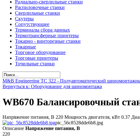
Радиально-сверлильные станки
Распиловочные станки
Сверлильные станки
Скутеры
Сопутствующее
Терминалы сбора данных
Термотрансферные принтеры
Токарно - винторезные станки
Токарные
Торговое оборудование
Торговые принтеры
Точильные станки
M&B Engineering TС 322 - Полуавтоматический шиномонтажн
Вернуться к: Оборудование для шиномонтажа
WB670 Балансировочный стан
Напряжение питания, В 220 Мощность двигателя, кВт 0.37 Диа
pic_56c8528dde6b8.jpg
Описание
Напряжение питания, В
220