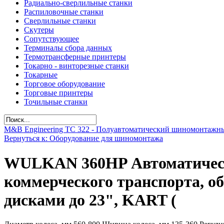
Радиально-сверлильные станки
Распиловочные станки
Сверлильные станки
Скутеры
Сопутствующее
Терминалы сбора данных
Термотрансферные принтеры
Токарно - винторезные станки
Токарные
Торговое оборудование
Торговые принтеры
Точильные станки
M&B Engineering TС 322 - Полуавтоматический шиномонтажн
Вернуться к: Оборудование для шиномонтажа
WULKAN 360НP Автоматическая
коммерческого транспорта, 
дисками до 23", KART (