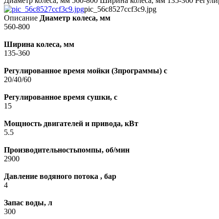
Диаметр колеса, мм 560-800 Ширина колеса, мм 135-360 Регули
pic_56c8527ccf3c9.jpg
Описание
Диаметр колеса, мм
560-800
Ширина колеса, мм
135-360
Регулированное время мойки (3программы) с
20/40/60
Регулированное время сушки, с
15
Мощность двигателей и привода, кВт
5.5
Производительностьпомпы, об/мин
2900
Давление водяного потока , бар
4
Запас воды, л
300