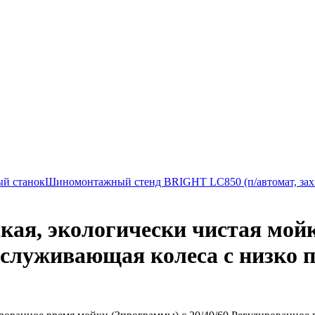
ый станок
Шиномонтажный стенд BRIGHT LC850 (п/автомат, захва
, экологически чистая мойка
обслуживающая колеса с низк