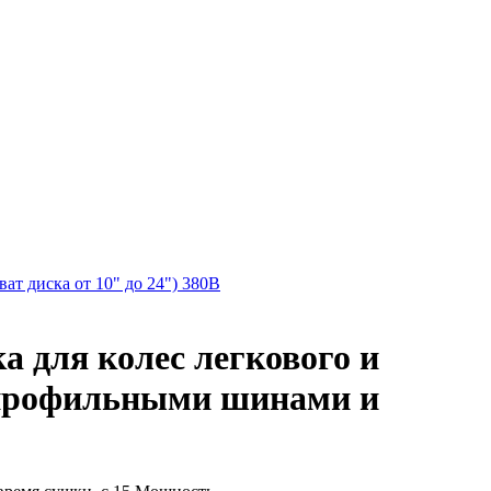
т диска от 10" до 24") 380В
 для колес легкового и
о профильными шинами и