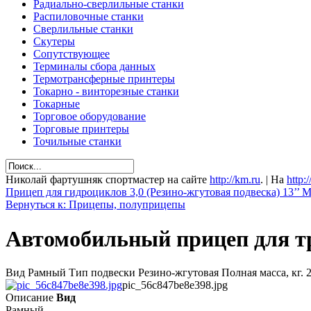
Радиально-сверлильные станки
Распиловочные станки
Сверлильные станки
Скутеры
Сопутствующее
Терминалы сбора данных
Термотрансферные принтеры
Токарно - винторезные станки
Токарные
Торговое оборудование
Торговые принтеры
Точильные станки
Николай фартушняк спортмастер на сайте
http://km.ru
. | На
http:
Прицеп для гидроциклов 3,0 (Резино-жгутовая подвеска) 13’’
Вернуться к: Прицепы, полуприцепы
Автомобильный прицеп для тр
Вид Рамный Тип подвески Резино-жгутовая Полная масса, кг. 2
pic_56c847be8e398.jpg
Описание
Вид
Рамный