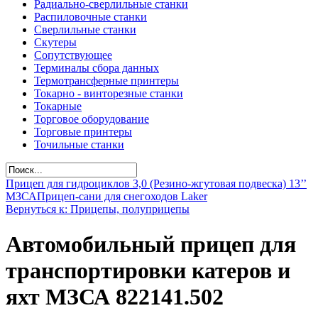
Радиально-сверлильные станки
Распиловочные станки
Сверлильные станки
Скутеры
Сопутствующее
Терминалы сбора данных
Термотрансферные принтеры
Токарно - винторезные станки
Токарные
Торговое оборудование
Торговые принтеры
Точильные станки
Прицеп для гидроциклов 3,0 (Резино-жгутовая подвеска) 13’’
МЗСА
Прицеп-сани для снегоходов Laker
Вернуться к: Прицепы, полуприцепы
Автомобильный прицеп для
транспортировки катеров и
яхт МЗСА 822141.502