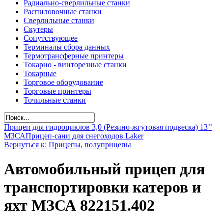
Радиально-сверлильные станки
Распиловочные станки
Сверлильные станки
Скутеры
Сопутствующее
Терминалы сбора данных
Термотрансферные принтеры
Токарно - винторезные станки
Токарные
Торговое оборудование
Торговые принтеры
Точильные станки
Прицеп для гидроциклов 3,0 (Резино-жгутовая подвеска) 13’’
МЗСА
Прицеп-сани для снегоходов Laker
Вернуться к: Прицепы, полуприцепы
Автомобильный прицеп для
транспортировки катеров и
яхт МЗСА 822151.402