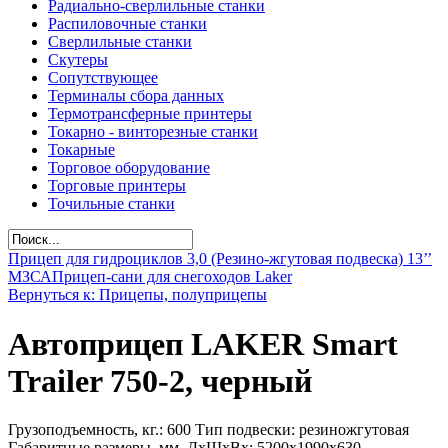
Радиально-сверлильные станки
Распиловочные станки
Сверлильные станки
Скутеры
Сопутствующее
Терминалы сбора данных
Термотрансферные принтеры
Токарно - винторезные станки
Токарные
Торговое оборудование
Торговые принтеры
Точильные станки
Прицеп для гидроциклов 3,0 (Резино-жгутовая подвеска) 13’’
МЗСА
Прицеп-сани для снегоходов Laker
Вернуться к: Прицепы, полуприцепы
Автоприцеп LAKER Smart
Trailer 750-2, черный
Грузоподъемность, кг.: 600 Тип подвески: резиножгутовая
Габаритные размеры, мм, ДхШхВх: 5200х1990х630