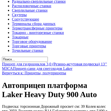
Радиально-сверлильные станки
Распиловочные станки
Сверлильные станки
Скутеры
Сопутствующее
Терминалы сбора данных
Термотрансферные принтеры
Токарно - винторезные станки
Токарные
Торговое оборудование
Торговые принтеры
Точильные станки
Прицеп для гидроциклов 3,0 (Резино-жгутовая подвеска) 13’’
МЗСА
Прицеп-сани для снегоходов Laker
Вернуться к: Прицепы, полуприцепы
Автоприцеп платформа
Laker Heavy Duty 900 Auto
Подвеска: торсионная Дорожный просвет см: 39 Колея колес
мм: 2050 Диаметр колес: R14 Габаритные размеры, мм: 5400 х