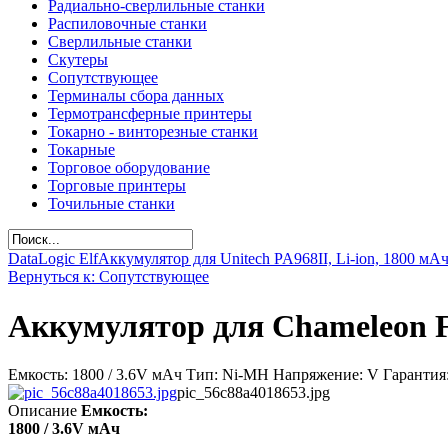
Радиально-сверлильные станки
Распиловочные станки
Сверлильные станки
Скутеры
Сопутствующее
Терминалы сбора данных
Термотрансферные принтеры
Токарно - винторезные станки
Токарные
Торговое оборудование
Торговые принтеры
Точильные станки
DataLogic Elf
Аккумулятор для Unitech PA968II, Li-ion, 1800 мА
Вернуться к: Сопутствующее
Аккумулятор для Chameleon F
Емкость: 1800 / 3.6V мАч Тип: Ni-MH Напряжение: V Гарантия:
pic_56c88a4018653.jpg
Описание
Емкость:
1800 / 3.6V мАч