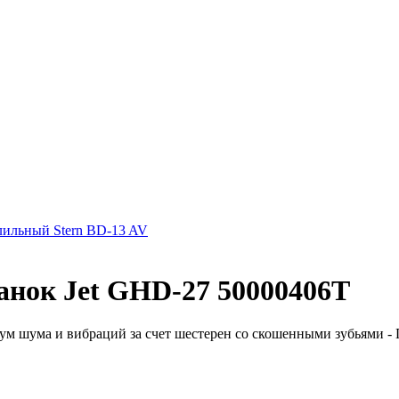
лильный Stern BD-13 AV
анок Jet GHD-27 50000406T
м шума и вибраций за счет шестерен со скошенными зубьями - П