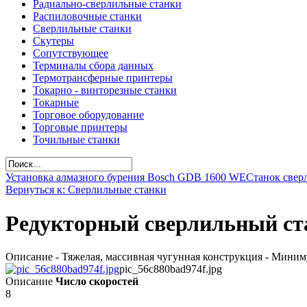
Радиально-сверлильные станки
Распиловочные станки
Сверлильные станки
Скутеры
Сопутствующее
Терминалы сбора данных
Термотрансферные принтеры
Токарно - винторезные станки
Токарные
Торговое оборудование
Торговые принтеры
Точильные станки
Установка алмазного бурения Bosch GDB 1600 WE
Станок свер
Вернуться к: Сверлильные станки
Редукторный сверлильный ст
Описание - Тяжелая, массивная чугунная конструкция - Миниму
pic_56c880bad974f.jpg
Описание
Число скоростей
8