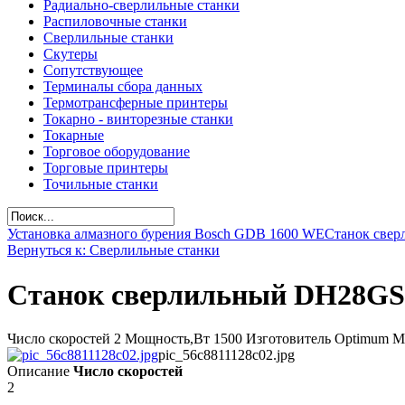
Радиально-сверлильные станки
Распиловочные станки
Сверлильные станки
Скутеры
Сопутствующее
Терминалы сбора данных
Термотрансферные принтеры
Токарно - винторезные станки
Токарные
Торговое оборудование
Торговые принтеры
Точильные станки
Установка алмазного бурения Bosch GDB 1600 WE
Станок свер
Вернуться к: Сверлильные станки
Станок сверлильный DH28GS
Число скоростей 2 Мощность,Вт 1500 Изготовитель Optimum M
pic_56c8811128c02.jpg
Описание
Число скоростей
2