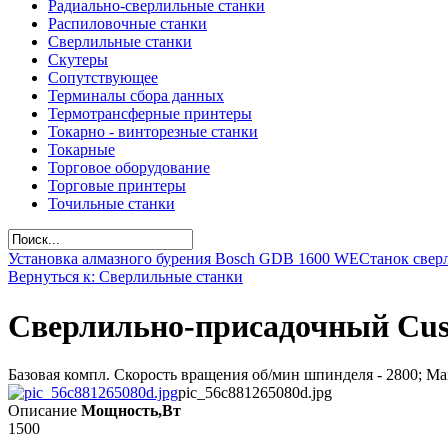
Радиально-сверлильные станки
Распиловочные станки
Сверлильные станки
Скутеры
Сопутствующее
Терминалы сбора данных
Термотрансферные принтеры
Токарно - винторезные станки
Токарные
Торговое оборудование
Торговые принтеры
Точильные станки
Установка алмазного бурения Bosch GDB 1600 WE
Станок свер
Вернуться к: Сверлильные станки
Сверлильно-присадочный Cus
Базовая компл. Скорость вращения об/мин шпинделя -­ 2800; Макс
pic_56c881265080d.jpg
Описание
Мощность,Вт
1500