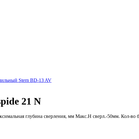
лильный Stern BD-13 AV
pide 21 N
имальная глубина сверления, мм Макс.H сверл.-­50мм. Кол-­во бло