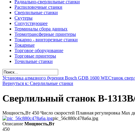
Радиально-сверлильные станки
Распиловочные станки
Сверлильные станки
Скутеры
Сопутствующее
Терминалы сбора данных
Термотрансферные принтеры
Токарно - винторезные станки
Токарные
Торговое оборудование
Торговые принтеры
Точильные станки
Установка алмазного бурения Bosch GDB 1600 WE
Станок свер
Вернуться к: Сверлильные станки
Сверлильный станок B-1313B/
Мощность,Вт 450 Число скоростей Плавная регулировка Max диа
pic_56c880c478a6a.jpg
Описание
Мощность,Вт
450