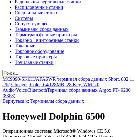
Радиально-сверлильные станки
Распиловочные станки
Сверлильные станки
Скутеры
Сопутствующее
Терминалы сбора данных
Термотрансферные принтеры
Токарно - винторезные станки
Токарные
Торговое оборудование
Торговые принтеры
Точильные станки
MC9090-SK0HJAFA6WR терминал сбора данных Short, 802.11
a/b/g, Imager, Color, 64/128MB, 28 Key, WM 5.0,
Audio/Voice/Bluetooth
Терминал сбора данных Argox PT- 9230
(8368)
Вернуться к: Терминалы сбора данных
Honeywell Dolphin 6500
Операционная система: Microsoft® Windows CE 5.0
Процессор: Marvell XScale PXA300, 624 МГц Память