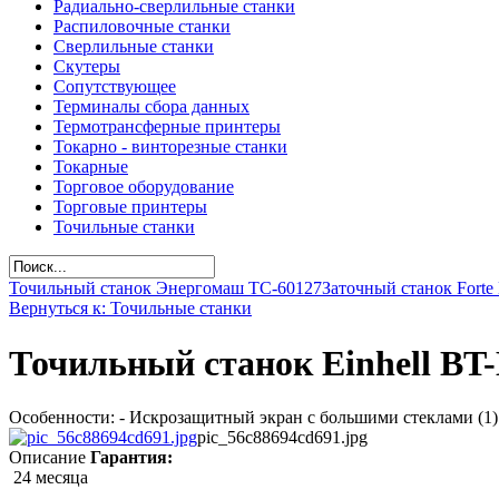
Радиально-сверлильные станки
Распиловочные станки
Сверлильные станки
Скутеры
Сопутствующее
Терминалы сбора данных
Термотрансферные принтеры
Токарно - винторезные станки
Токарные
Торговое оборудование
Торговые принтеры
Точильные станки
Точильный станок Энергомаш ТС-60127
Заточный станок Forte
Вернуться к: Точильные станки
Точильный станок Einhell BT
Особенности: - Искрозащитный экран с большими стеклами (1) 
pic_56c88694cd691.jpg
Описание
Гарантия:
24 месяца