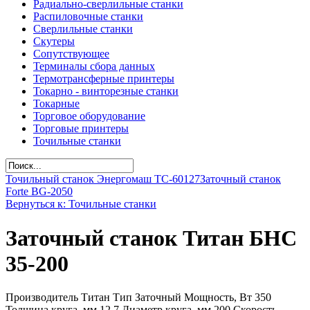
Радиально-сверлильные станки
Распиловочные станки
Сверлильные станки
Скутеры
Сопутствующее
Терминалы сбора данных
Термотрансферные принтеры
Токарно - винторезные станки
Токарные
Торговое оборудование
Торговые принтеры
Точильные станки
Точильный станок Энергомаш ТС-60127
Заточный станок
Forte BG-2050
Вернуться к: Точильные станки
Заточный станок Титан БНС
35-200
Производитель Титан Тип Заточный Мощность, Вт 350
Толщина круга, мм 12.7 Диаметр круга, мм 200 Скорость