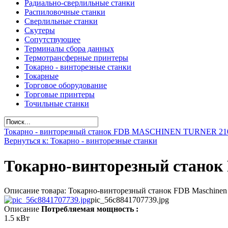
Радиально-сверлильные станки
Распиловочные станки
Сверлильные станки
Скутеры
Сопутствующее
Терминалы сбора данных
Термотрансферные принтеры
Токарно - винторезные станки
Токарные
Торговое оборудование
Торговые принтеры
Точильные станки
Токарно - винторезный станок FDB MASCHINEN TURNER 21
Вернуться к: Токарно - винторезные станки
Токарно-винторезный станок
Описание товара: Токарно-винторезный станок FDB Maschinen 
pic_56c8841707739.jpg
Описание
Потребляемая мощность :
1.5 кВт