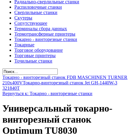
Радиально-сверлильные станки
Распиловочные станки
Сверлильные станки
Скутеры
Сопутствующее
Терминалы сбора данных
Термотрансферные принтеры
Токарно - винторезные станки
Токарные
Торговое оборудование
Торговые принтеры
Точильные станки
Токарно - винторезный станок FDB MASCHINEN TURNER
210x400V
Токарно-винторезный станок Jet GH-1440W-3
321840T
Вернуться к: Токарно - винторезные станки
Универсальный токарно-
винторезный станок
Optimum TU8030