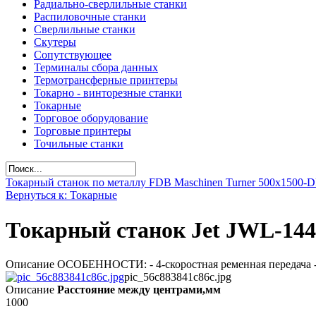
Радиально-сверлильные станки
Распиловочные станки
Сверлильные станки
Скутеры
Сопутствующее
Терминалы сбора данных
Термотрансферные принтеры
Токарно - винторезные станки
Токарные
Торговое оборудование
Торговые принтеры
Точильные станки
Токарный станок по металлу FDB Maschinen Turner 500x1500-
Вернуться к: Токарные
Токарный станок Jet JWL-144
Описание ОСОБЕННОСТИ: - 4-скоростная ременная передача - 
pic_56c883841c86c.jpg
Описание
Расстояние между центрами,мм
1000