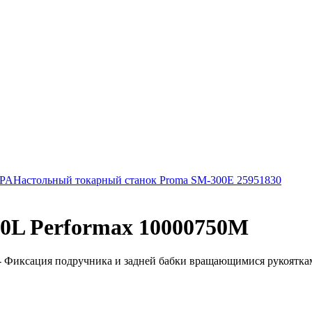
DPA
Настольный токарный станок Proma SM-300E 25951830
0L Performax 10000750M
Фиксация подручника и задней бабки вращающимися рукоятками 