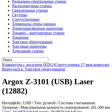
Радиально-сверлильные станки
Распиловочные станки
Сверлильные станки
Скутеры
Сопутствующее
Терминалы сбора данных
Термотрансферные принтеры
Токарно - винторезные станки
Токарные
Торговое оборудование
Торговые принтеры
Точильные станки
Клавиатура с дисплеем (KDU)
Стретч пленка 17 мкм композит
Вернуться к: Торговое оборудование
Argox Z-3101 (USB) Laser
(12882)
Интерфейс: USB / Тип: ручной / Система считывания:
Лазерная / Максимальная дальность сканирования: 201-300 мм
pic_56c887b3eb4e8.jpg