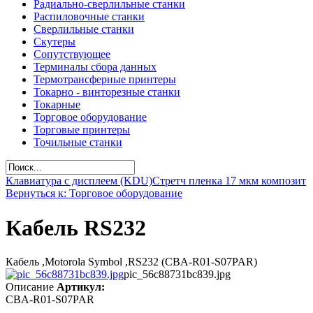
Радиально-сверлильные станки
Распиловочные станки
Сверлильные станки
Скутеры
Сопутствующее
Терминалы сбора данных
Термотрансферные принтеры
Токарно - винторезные станки
Токарные
Торговое оборудование
Торговые принтеры
Точильные станки
Клавиатура с дисплеем (KDU)
Стретч пленка 17 мкм композит
Вернуться к: Торговое оборудование
Кабель RS232
Кабель ,Motorola Symbol ,RS232 (CBA-R01-S07PAR)
pic_56c88731bc839.jpg
Описание
Артикул:
CBA-R01-S07PAR