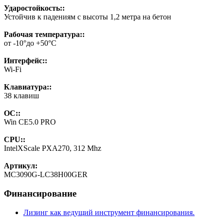
Ударостойкость::
Устойчив к падениям с высоты 1,2 метра на бетон
Рабочая температура::
от -10°до +50°C
Интерфейс::
Wi-Fi
Клавиатура::
38 клавиш
ОС::
Win CE5.0 PRO
CPU::
IntelXScale PXA270, 312 Mhz
Артикул:
MC3090G-LC38H00GER
Финансирование
Лизинг как ведущий инструмент финансирования.