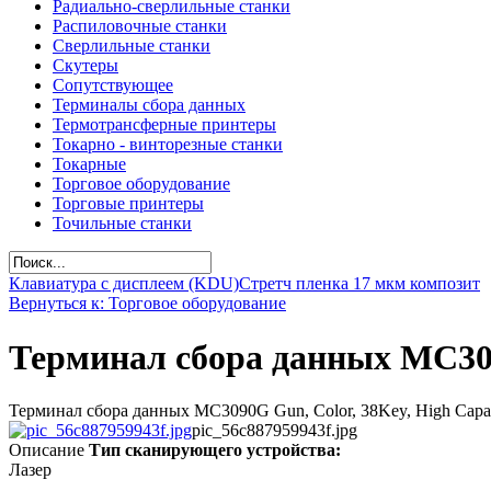
Радиально-сверлильные станки
Распиловочные станки
Сверлильные станки
Скутеры
Сопутствующее
Терминалы сбора данных
Термотрансферные принтеры
Токарно - винторезные станки
Токарные
Торговое оборудование
Торговые принтеры
Точильные станки
Клавиатура с дисплеем (KDU)
Стретч пленка 17 мкм композит
Вернуться к: Торговое оборудование
Терминал сбора данных MC309
Терминал сбора данных MC3090G Gun, Color, 38Key, High Capa
pic_56c887959943f.jpg
Описание
Тип сканирующего устройства:
Лазер