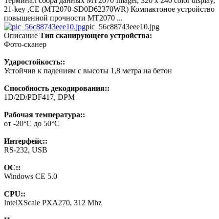
Терминал сбора данных MT2070 Imager, 320 x 240 color display,
21-key ,CE (MT2070-SD0D62370WR) Компактоное устройство
повышенной прочности MT2070 ...
pic_56c88743eee10.jpg
Описание
Тип сканирующего устройства:
Фото-сканер
Ударостойкость::
Устойчив к падениям с высоты 1,8 метра на бетон
Способность декодирования::
1D/2D/PDF417, DPM
Рабочая температура::
от -20°С до 50°С
Интерфейс::
RS-232, USB
ОС::
Windows CE 5.0
CPU::
IntelXScale PXA270, 312 Mhz