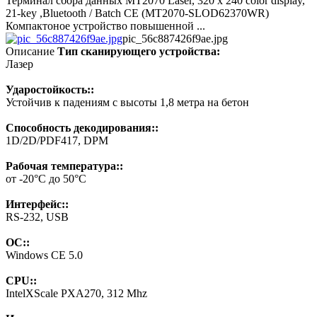
Терминал сбора данных MT2070 Laser, 320 x 240 color display,
21-key ,Bluetooth / Batch CE (MT2070-SLOD62370WR)
Компактоное устройство повышенной ...
pic_56c887426f9ae.jpg
Описание
Тип сканирующего устройства:
Лазер
Ударостойкость::
Устойчив к падениям с высоты 1,8 метра на бетон
Способность декодирования::
1D/2D/PDF417, DPM
Рабочая температура::
от -20°С до 50°С
Интерфейс::
RS-232, USB
ОС::
Windows CE 5.0
CPU::
IntelXScale PXA270, 312 Mhz