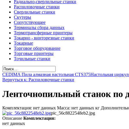
Радиально-сверлильные станки
Распиловочные станки
Сверлильные станки
Скутеры
Сопутствующее
Терминалы сбора данных
Термотрансферные принтеры
Токарно - винторезные станки
Токарные
Торговое оборудование
Торговые принтеры
Точильные станки
CEDIMA Пила алмазная настольная CTS375
Настольная циркуля
Вернуться к: Распиловочные станки
Ленточнопильный станок по 
Комплектация: нет данных Масса: нет данных кг Дополнительно
pic_56c8822548eb2.jpg
Описание
Комплектация:
нет данных