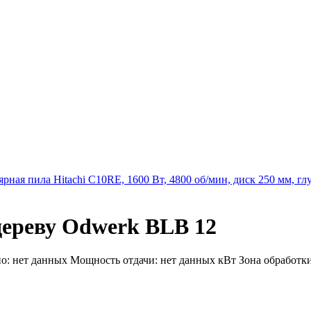
рная пила Hitachi C10RE, 1600 Вт, 4800 об/мин, диск 250 мм, гл
дереву Odwerk BLB 12
: нет данных Мощность отдачи: нет данных кВт Зона обработки п