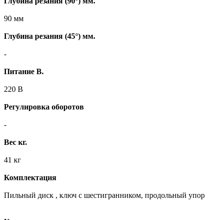
Глубина резания (90°) мм.
90 мм
Глубина резания (45°) мм.
-
Питание В.
220 В
Регулировка оборотов
-
Вес кг.
41 кг
Комплектация
Пильный диск , ключ с шестигранником, продольный упор