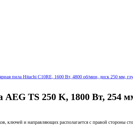
рная пила Hitachi C10RE, 1600 Вт, 4800 об/мин, диск 250 мм, гл
AEG TS 250 K, 1800 Вт, 254 мм,
в, ключей и направляющих располагается с правой стороны стол