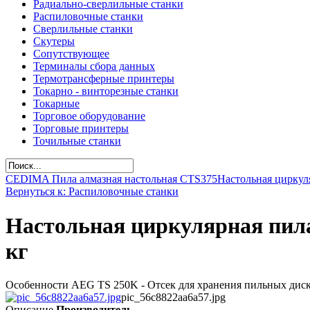
Радиально-сверлильные станки
Распиловочные станки
Сверлильные станки
Скутеры
Сопутствующее
Терминалы сбора данных
Термотрансферные принтеры
Токарно - винторезные станки
Токарные
Торговое оборудование
Торговые принтеры
Точильные станки
CEDIMA Пила алмазная настольная CTS375
Настольная циркуля
Вернуться к: Распиловочные станки
Настольная циркулярная пила 
кг
Особенности AEG TS 250K - Отсек для хранения пильных диско
pic_56c8822aa6a57.jpg
Описание
Производитель