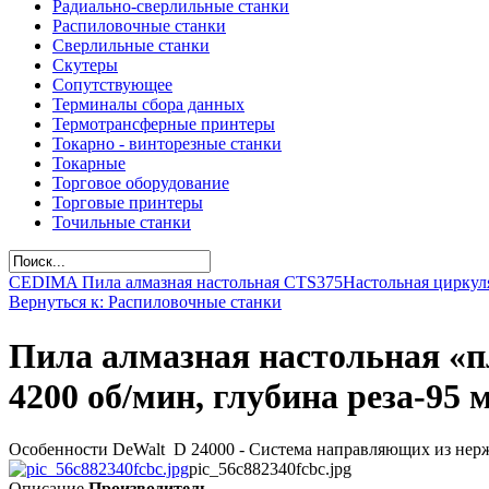
Радиально-сверлильные станки
Распиловочные станки
Сверлильные станки
Скутеры
Сопутствующее
Терминалы сбора данных
Термотрансферные принтеры
Токарно - винторезные станки
Токарные
Торговое оборудование
Торговые принтеры
Точильные станки
CEDIMA Пила алмазная настольная CTS375
Настольная циркуля
Вернуться к: Распиловочные станки
Пила алмазная настольная «пл
4200 об/мин, глубина рез
Особенности DeWalt D 24000 - Система направляющих из нержа
pic_56c882340fcbc.jpg
Описание
Производитель