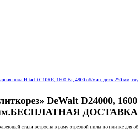
рная пила Hitachi C10RE, 1600 Вт, 4800 об/мин, диск 250 мм, гл
иткорез» DeWalt D24000, 1600 
а-95 мм.БЕСПЛАТНАЯ ДОСТАВ
веющей стали встроена в раму отрезной пилы по плитке для обе